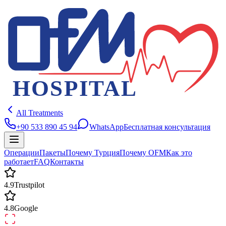
All Treatments
+90 533 890 45 94
WhatsApp
Бесплатная консультация
Операции
Пакеты
Почему Турция
Почему OFM
Как это
работает
FAQ
Контакты
4.9
Trustpilot
4.8
Google